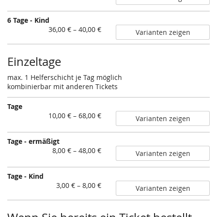
230,00 €
bis
6 Tage - Kind
260,00 €
von
36,00 € – 40,00 €
Varianten zeigen
36,00 €
bis
40,00 €
Einzeltage
max. 1 Helferschicht je Tag möglich
kombinierbar mit anderen Tickets
Tage
von
10,00 € – 68,00 €
Varianten zeigen
10,00 €
bis
Tage - ermäßigt
68,00 €
von
8,00 € – 48,00 €
Varianten zeigen
8,00 €
bis
Tage - Kind
48,00 €
von
3,00 € – 8,00 €
Varianten zeigen
3,00 €
bis
8,00 €