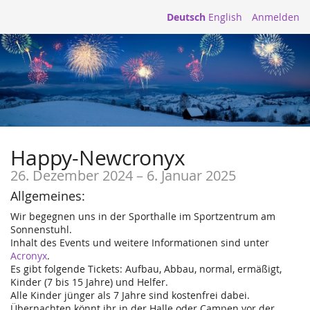
Deutsch
English
Anmelden
Happy-Newcronyx
26. Dezember 2024
–
6. Januar 2025
Allgemeines:
Wir begegnen uns in der Sporthalle im Sportzentrum am
Sonnenstuhl.
Inhalt des Events und weitere Informationen sind unter
Acronyx
.
Es gibt folgende Tickets: Aufbau, Abbau, normal, ermäßigt,
Kinder (7 bis 15 Jahre) und Helfer.
Alle Kinder jünger als 7 Jahre sind kostenfrei dabei.
Übernachten könnt ihr in der Halle oder Campen vor der