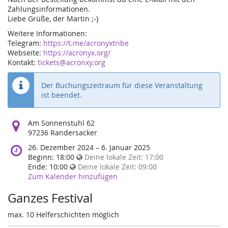
Zahlungsinformationen.
Liebe Grüße, der Martin ;-)
Weitere Informationen:
Telegram:
https://t.me/acronyxtribe
Webseite:
https://acronyx.org/
Kontakt:
tickets@acronxy.org
Der Buchungszeitraum für diese Veranstaltung
ist beendet.
Wo
Am Sonnenstuhl 62
findet
97236 Randersacker
diese
Wann
26. Dezember 2024
–
6. Januar 2025
Veranstaltung
findet
Beginn:
18:00
Deine lokale Zeit:
17:00
statt?
diese
Ende:
10:00
Deine lokale Zeit:
09:00
Veranstaltung
Zum Kalender hinzufügen
statt?
Ganzes Festival
max. 10 Helferschichten möglich