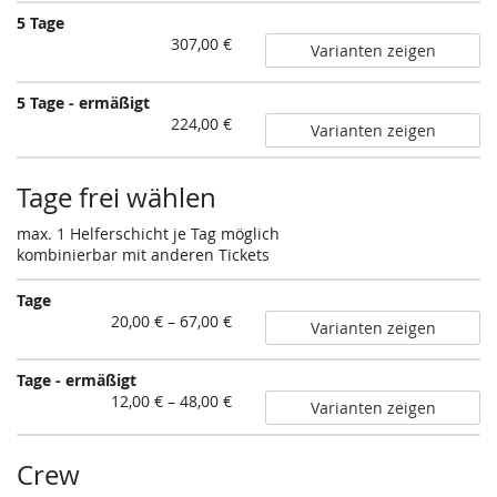
5 Tage
307,00 €
Varianten zeigen
5 Tage - ermäßigt
224,00 €
Varianten zeigen
Tage frei wählen
max. 1 Helferschicht je Tag möglich
kombinierbar mit anderen Tickets
Tage
von
20,00 € – 67,00 €
Varianten zeigen
20,00 €
bis
Tage - ermäßigt
67,00 €
von
12,00 € – 48,00 €
Varianten zeigen
12,00 €
bis
48,00 €
Crew