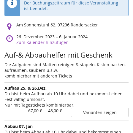
Der Buchungszeitraum für diese Veranstaltung
ist beendet.
Wo
Am Sonnenstuhl 62. 97236 Randersacker
findet
diese
Wann
26. Dezember 2023
–
6. Januar 2024
Veranstaltung
findet
Zum Kalender hinzufügen
statt?
diese
Auf-& Abbauhelfer mit Geschenk
Veranstaltung
statt?
Die Aufgaben sind Matten reinigen & stapeln, Kisten packen,
aufräumen, säubern u.s.w.
kombinierbar mit anderen Tickets
Aufbau 25. & 26.Dez.
Du bist beim Aufbau ab 10 Uhr dabei und bekommst einen
Festivaltag umsonst.
Nur mit Tagestickets kombinierbar.
von
-67,00 € – -48,00 €
Varianten zeigen
-67,00 €
bis
Abbau 07. Jan
-48,00 €
Du bist beim Abbau ab 10 Uhr dabei und bekommst einen