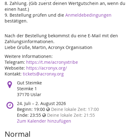
8. Zahlung. (Gib zuerst deinen Wertgutschein an, wenn du
einen hast.)
9. Bestellung prüfen und die
Anmeldebedingungen
bestätigen.
Nach der Bestellung bekommst du eine E-Mail mit den
Zahlungsinformationen.
Liebe Grüße, Martin, Acronyx Organisation
Weitere Informationen:
Telegram:
https://t.me/acronyxtribe
Webseite:
https://acronyx.org/
Kontakt:
tickets@acronxy.org
Wo
Gut Steimke
findet
Steimke 1
diese
37170 Uslar
Veranstaltung
Wann
24. Juli
–
2. August 2026
statt?
findet
Beginn:
19:00
Deine lokale Zeit:
17:00
diese
Ende:
23:55
Deine lokale Zeit:
21:55
Veranstaltung
Zum Kalender hinzufügen
statt?
Normal