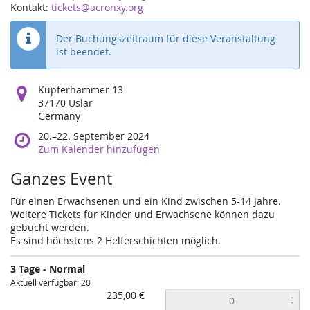
Kontakt:
tickets@acronxy.org
Der Buchungszeitraum für diese Veranstaltung
ist beendet.
Wo
Kupferhammer 13
findet
37170 Uslar
diese
Germany
Veranstaltung
Wann
20.
–
22. September 2024
statt?
findet
Zum Kalender hinzufügen
diese
Ganzes Event
Veranstaltung
statt?
Für einen Erwachsenen und ein Kind zwischen 5-14 Jahre.
Weitere Tickets für Kinder und Erwachsene können dazu
gebucht werden.
Es sind höchstens 2 Helferschichten möglich.
3 Tage - Normal
Aktuell verfügbar: 20
235,00 €