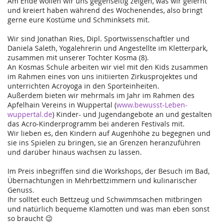
Am Ende wollen wir uns gegenseitig zeigen, was wir gelernt
und kreiert haben während des Wochenendes, also bringt
gerne eure Kostüme und Schminksets mit.
Wir sind Jonathan Ries, Dipl. Sportwissenschaftler und
Daniela Saleth, Yogalehrerin und Angestellte im Kletterpark,
zusammen mit unserer Tochter Kosma (8).
An Kosmas Schule arbeiten wir viel mit den Kids zusammen
im Rahmen eines von uns initiierten Zirkusprojektes und
unterrichten Acroyoga in den Sporteinheiten.
Außerdem bieten wir mehrmals im Jahr im Rahmen des
Apfelhain Vereins in Wuppertal (
www.bewusst-Leben-
wuppertal.de
) Kinder- und Jugendangebote an und gestalten
das Acro-Kinderprogramm bei anderen Festivals mit.
Wir lieben es, den Kindern auf Augenhöhe zu begegnen und
sie ins Spielen zu bringen, sie an Grenzen heranzuführen
und darüber hinaus wachsen zu lassen.
Im Preis inbegriffen sind die Workshops, der Besuch im Bad,
Übernachtungen in Mehrbettzimmern und kulinarischer
Genuss.
Ihr solltet euch Bettzeug und Schwimmsachen mitbringen
und natürlich bequeme Klamotten und was man eben sonst
so braucht 😉